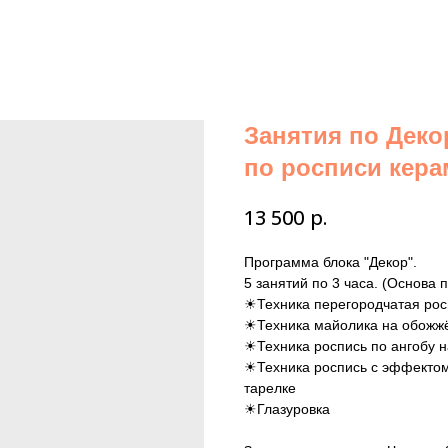
Занятия по Деко
по росписи кера
р.
13 500
Программа блока "Декор".
5 занятий по 3 часа. (Основа 
☀Техника перегородчатая росп
☀Техника майолика на обожж
☀Техника роспись по ангобу 
☀Техника роспись с эффекто
тарелке
☀Глазуровка